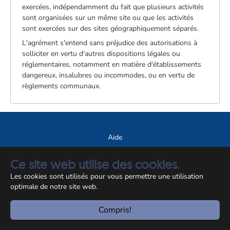
exercées, indépendamment du fait que plusieurs activités
sont organisées sur un même site ou que les activités
sont exercées sur des sites géographiquement séparés.
L'agrément s'entend sans préjudice des autorisations à
solliciter en vertu d'autres dispositions légales ou
réglementaires, notamment en matière d'établissements
dangereux, insalubres ou incommodes, ou en vertu de
règlements communaux.
Aide
A propos du site
Ce site web utilise des cookies.
Notice légale
Les cookies sont utilisés pour vous permettre une utilisation
optimale de notre site web.
© CCSS 2026
Compris!