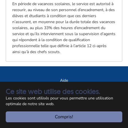
En période de vacances scolaires, le service est autorisé à
recourir, au niveau de son personnel d’encadrement, à des
élèves et étudiants à condition que ces derniers
n’assurent, en moyenne pour la durée totale des vacances
scolaires, au plus 33% des heures d’encadrement du
service et qu’ils interviennent sous la supervision d’agents
qui répondent à la condition de qualification
professionnelle telle que définie à l’article 12 ci-après
ainsi qu’à des chefs scouts.
Aide
A propos du site
Ce site web utilise des cookies.
Notice légale
Les cookies sont utilisés pour vous permettre une utilisation
optimale de notre site web.
© CCSS 2026
Compris!