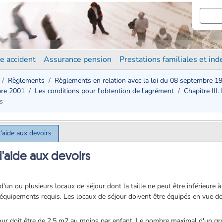
e accident
Assurance pension
Prestations familiales et in
Règlements
Règlements en relation avec la loi du 08 septembre 1
bre 2001
Les conditions pour l'obtention de l'agrément
Chapitre III.
s
d'aide aux devoirs
d'aide aux devoirs
d'un ou plusieurs locaux de séjour dont la taille ne peut être inférieure 
es équipements requis. Les locaux de séjour doivent être équipés en vue de 
jour doit être de 2,5 m2 au moins par enfant. Le nombre maximal d'un gr