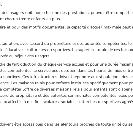
r.
ur des usagers doit, pour chacune des prestations, pouvoir être comparti
nt chacun trente enfants au plus.
raire et pour des motifs documentés, la capacité d’accueil maximale peut
stauration, avec l’accord du propriétaire et des autorités compétentes, le
cio-éducatives, culturelles ou sportives. La superficie totale de ces locau
ervée au séjour des usagers.
dre de l’introduction du chèque-service accueil et pour une durée maximal
les compétentes, le service peut occuper, dans les heures de midi, entre
ou sportives. Ces infrastructures doivent répondre aux stipulations des a
ence. Les maisons relais pour enfants instituées spécifiquement pour pr
on de compléter l’offre de diverses maisons relais pour enfants sont dispen
’accord du propriétaire et des autorités communales compétentes, elles p
aux affectés à des fins scolaires, sociales, culturelles ou sportives agréé
oivent être accessibles dans les alentours proches de toute unité du ser