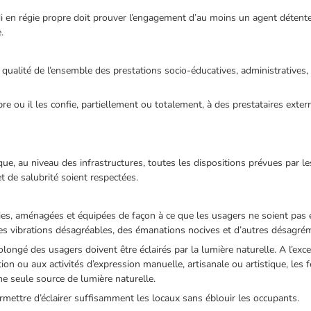
di en régie propre doit prouver l’engagement d’au moins un agent détente
.
qualité de l’ensemble des prestations socio-éducatives, administratives, 
pre ou il les confie, partiellement ou totalement, à des prestataires exter
 que, au niveau des infrastructures, toutes les dispositions prévues par l
 et de salubrité soient respectées.
sies, aménagées et équipées de façon à ce que les usagers ne soient pas
des vibrations désagréables, des émanations nocives et d’autres désagré
olongé des usagers doivent être éclairés par la lumière naturelle. A l’exc
ion ou aux activités d’expression manuelle, artisanale ou artistique, les
 seule source de lumière naturelle.
 permettre d’éclairer suffisamment les locaux sans éblouir les occupants.