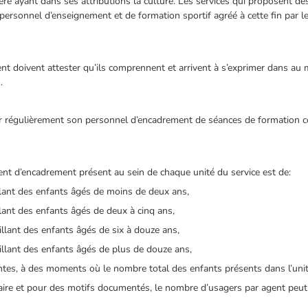
ère ayant dans ses attributions la culture. Les services qui proposent des 
personnel d’enseignement et de formation sportif agréé à cette fin par l
t doivent attester qu’ils comprennent et arrivent à s’exprimer dans au
.
cier régulièrement son personnel d’encadrement de séances de formation c
t d’encadrement présent au sein de chaque unité du service est de:
lant des enfants âgés de moins de deux ans,
lant des enfants âgés de deux à cinq ans,
llant des enfants âgés de six à douze ans,
llant des enfants âgés de plus de douze ans,
ntes, à des moments où le nombre total des enfants présents dans l’unité
raire et pour des motifs documentés, le nombre d’usagers par agent peu