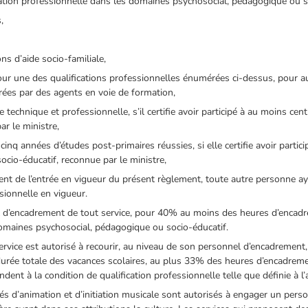
mation professionnelle dans les domaines psychosocial, pédagogique ou s
,
ons d’aide socio-familiale,
our une des qualifications professionnelles énumérées ci-dessus, pour 
rées par des agents en voie de formation,
ude technique et professionnelle, s’il certifie avoir participé à au moins c
ar le ministre,
 cinq années d’études post-primaires réussies, si elle certifie avoir parti
cio-éducatif, reconnue par le ministre,
ent de l’entrée en vigueur du présent règlement, toute autre personne
sionnelle en vigueur.
l d’encadrement de tout service, pour 40% au moins des heures d’encadre
omaines psychosocial, pédagogique ou socio-éducatif.
ervice est autorisé à recourir, au niveau de son personnel d’encadrement,
urée totale des vacances scolaires, au plus 33% des heures d’encadremen
dent à la condition de qualification professionnelle telle que définie à l’
tés d’animation et d’initiation musicale sont autorisés à engager un per