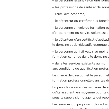
– la personne faisant valoir une for
– les professions de santé et de soins
– l’auxiliaire économe,
– le détenteur du certificat aux foncti
– la personne en voie de formation p
d’encadrement du service soient assu
– le détenteur d’un certificat d’aptit
le domaine socio-éducatif, reconnue p
– la personne qui fait valoir au moins
formation continue dans le domaine so
– dans les services existants au mom
aux conditions de qualification profes
Le chargé de direction et le personne
formation professionnelle dans les d
En période de vacances scolaires, le s
qu’ils assurent, en moyenne pour la d
sous la supervision d’agents qui répon
Les services qui proposent des activi