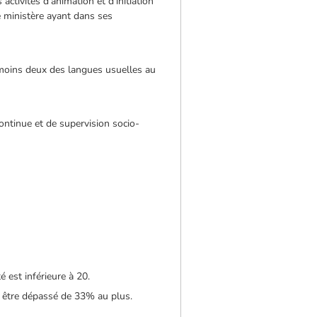
activités d’animation et d’initiation
e ministère ayant dans ses
 moins deux des langues usuelles au
ontinue et de supervision socio-
 est inférieure à 20.
t être dépassé de 33% au plus.