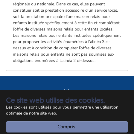
régionale ou nationale. Dans ce cas, elles peuvent
constituer soit la prestation accessoire d’un service local,
soit la prestation principale d’une maison relais pour
enfants instituée spécifiquement à cette fin et complétant
l’offre de diverses maisons relais pour enfants locales.
Les maisons relais pour enfants instituées spécifiquement
pour proposer les activités énumérées à l’alinéa 3 ci-
dessus et à condition de compléter l’offre de diverses
maisons relais pour enfants ne sont pas soumises aux
obligations énumérées à l’alinéa 2 ci-dessus.
Aide
Ce site web utilise des cookies.
A propos du site
Les cookies sont utilisés pour vous permettre une utilisation
Notice légale
optimale de notre site web.
© CCSS 2026
Compris!