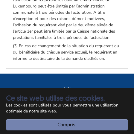
Luxembourg peut être limitée par l’administration
communale à trois périodes de facturation. A titre
d’exception et pour des raisons dûment motivées,
l’adhésion du requérant visé par le deuxième alinéa de
l’article 1er peut être limitée par la Caisse nationale des
prestations familiales à trois périodes de facturation.
(3) En cas de changement de la situation du requérant ou
du bénéficiaire du chèque service accueil, le requérant en
informe le destinataire de la demande d’adhésion.
Aide
Ce site web utilise des cookies.
A propos du site
Les cookies sont utilisés pour vous permettre une utilisation
Notice légale
optimale de notre site web.
© CCSS 2026
Compris!