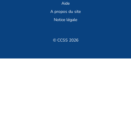
Aide
A propos du site
Notice légale
© CCSS 2026