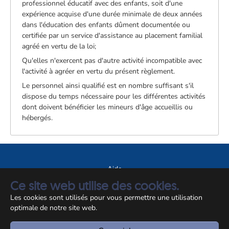
professionnel éducatif avec des enfants, soit d'une
expérience acquise d'une durée minimale de deux années
dans l'éducation des enfants dûment documentée ou
certifiée par un service d'assistance au placement familial
agréé en vertu de la loi;
Qu'elles n'exercent pas d'autre activité incompatible avec
l'activité à agréer en vertu du présent règlement.
Le personnel ainsi qualifié est en nombre suffisant s'il
dispose du temps nécessaire pour les différentes activités
dont doivent bénéficier les mineurs d'âge accueillis ou
hébergés.
Aide
Ce site web utilise des cookies.
A propos du site
Les cookies sont utilisés pour vous permettre une utilisation
Notice légale
optimale de notre site web.
© CCSS 2026