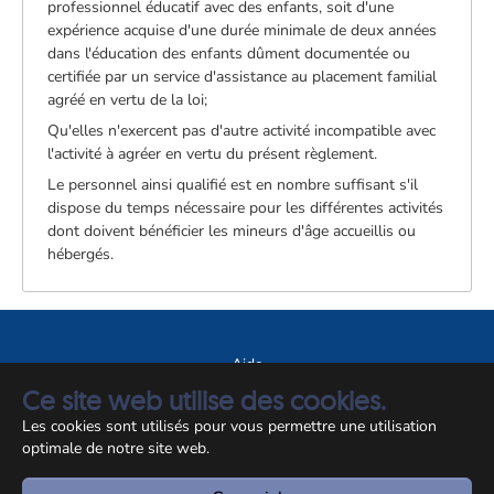
professionnel éducatif avec des enfants, soit d'une
expérience acquise d'une durée minimale de deux années
dans l'éducation des enfants dûment documentée ou
certifiée par un service d'assistance au placement familial
agréé en vertu de la loi;
Qu'elles n'exercent pas d'autre activité incompatible avec
l'activité à agréer en vertu du présent règlement.
Le personnel ainsi qualifié est en nombre suffisant s'il
dispose du temps nécessaire pour les différentes activités
dont doivent bénéficier les mineurs d'âge accueillis ou
hébergés.
Aide
Ce site web utilise des cookies.
A propos du site
Les cookies sont utilisés pour vous permettre une utilisation
Notice légale
optimale de notre site web.
© CCSS 2026