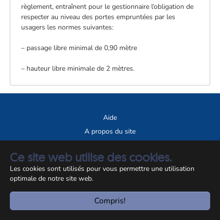
règlement, entraînent pour le gestionnaire l’obligation de
respecter au niveau des portes empruntées par les
usagers les normes suivantes:
– passage libre minimal de 0,90 mètre
– hauteur libre minimale de 2 mètres.
Aide
A propos du site
Notice légale
Ce site web utilise des cookies.
© CCSS 2026
Les cookies sont utilisés pour vous permettre une utilisation
optimale de notre site web.
Compris!