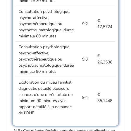
minimale 30 minutes
Consultation psychologique,
psycho-affective,
€
psychothérapeutique ou
9.2
17,5724
psychotraumatologique; durée
minimale 60 minutes
Consultation psychologique,
psycho-affective,
€
psychothérapeutique ou
9.3
26,3586
psychotraumatologique; durée
minimale 90 minutes
Exploration du milieu familial,
diagnostic détaillé plusieurs
séances d’une durée totale de
€
9.4
minimum 90 minutes avec
35,1448
rapport détaillé à la demande
de l’ONE
N.B.: Ces mêmes forfaits sont également applicables en