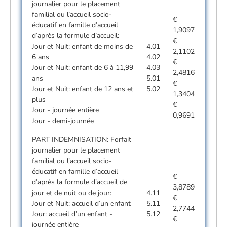
journalier pour le placement
familial ou l’accueil socio-
€
éducatif en famille d’accueil
1,9097
d’après la formule d’accueil:
€
Jour et Nuit: enfant de moins de
4.01
2,1102
6 ans
4.02
€
Jour et Nuit: enfant de 6 à 11,99
4.03
2,4816
ans
5.01
€
Jour et Nuit: enfant de 12 ans et
5.02
1,3404
plus
€
Jour - journée entière
0,9691
Jour - demi-journée
PART INDEMNISATION: Forfait
journalier pour le placement
familial ou l’accueil socio-
éducatif en famille d’accueil
€
d’après la formule d’accueil de
3,8789
jour et de nuit ou de jour:
4.11
€
Jour et Nuit: accueil d’un enfant
5.11
2,7744
Jour: accueil d’un enfant -
5.12
€
journée entière