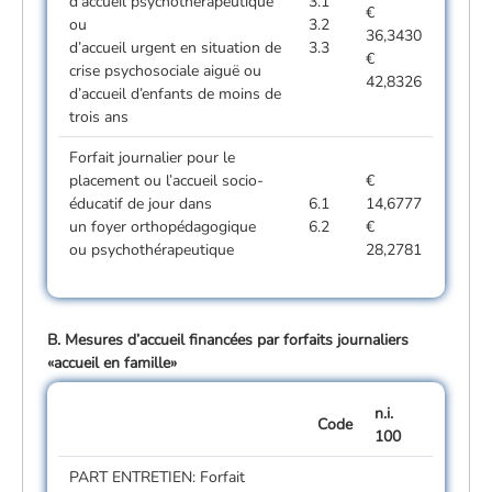
d’accueil psychothérapeutique
3.1
€
ou
3.2
36,3430
d’accueil urgent en situation de
3.3
€
crise psychosociale aiguë ou
42,8326
d’accueil d’enfants de moins de
trois ans
Forfait journalier pour le
placement ou l’accueil socio-
€
éducatif de jour dans
6.1
14,6777
un foyer orthopédagogique
6.2
€
ou psychothérapeutique
28,2781
B. Mesures d’accueil financées par forfaits journaliers
«accueil en famille»
n.i.
Code
100
PART ENTRETIEN: Forfait