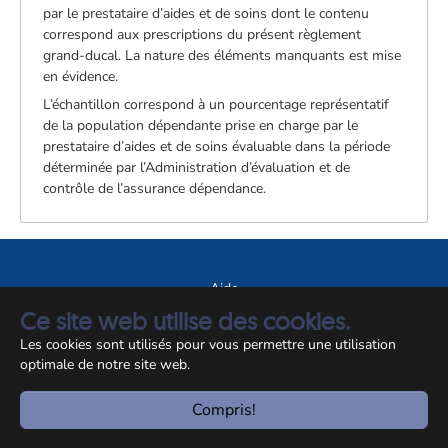
par le prestataire d’aides et de soins dont le contenu
correspond aux prescriptions du présent règlement
grand-ducal. La nature des éléments manquants est mise
en évidence.
L’échantillon correspond à un pourcentage représentatif
de la population dépendante prise en charge par le
prestataire d’aides et de soins évaluable dans la période
déterminée par l’Administration d’évaluation et de
contrôle de l’assurance dépendance.
Aide
Ce site web utilise des cookies.
A propos du site
Les cookies sont utilisés pour vous permettre une utilisation
Notice légale
optimale de notre site web.
© CCSS 2026
Compris!