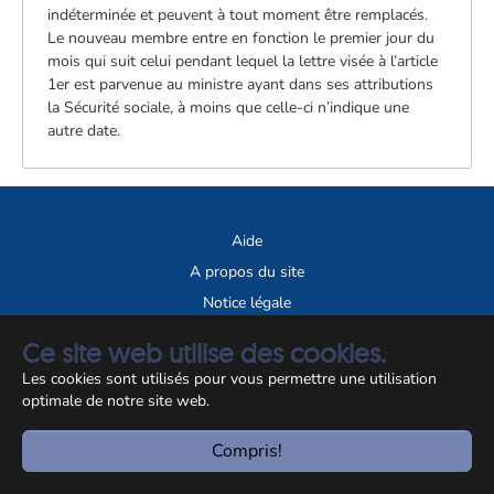
indéterminée et peuvent à tout moment être remplacés.
Le nouveau membre entre en fonction le premier jour du
mois qui suit celui pendant lequel la lettre visée à l’article
1er est parvenue au ministre ayant dans ses attributions
la Sécurité sociale, à moins que celle-ci n’indique une
autre date.
Aide
A propos du site
Notice légale
Ce site web utilise des cookies.
© CCSS 2026
Les cookies sont utilisés pour vous permettre une utilisation
optimale de notre site web.
Compris!