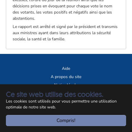
décisions prises en évoquant pour chaque vote le nom
des votants, les votes positifs et négatifs ainsi que les
abstentions.
Le rapport est arrêté et signé par le président et transmis
aux ministres ayant dans leurs attributions la sécurité
sociale, la santé et la famille.
Aide
A propos du site
Notice légale
Ce site web utilise des cookies.
© CCSS 2026
Les cookies sont utilisés pour vous permettre une utilisation
optimale de notre site web.
Compris!