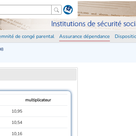
demnité de congé parental
Assurance dépendance
Disposit
98
multiplicateur
10,95
10,54
10,16