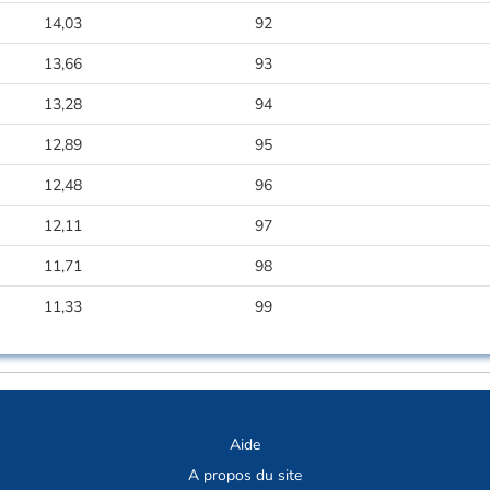
14,03
92
13,66
93
13,28
94
12,89
95
12,48
96
12,11
97
11,71
98
11,33
99
Aide
A propos du site