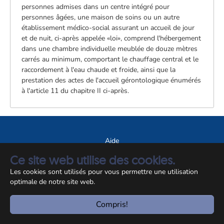
personnes admises dans un centre intégré pour
personnes âgées, une maison de soins ou un autre
établissement médico-social assurant un accueil de jour
et de nuit, ci-après appelée «loi», comprend l'hébergement
dans une chambre individuelle meublée de douze mètres
carrés au minimum, comportant le chauffage central et le
raccordement à l'eau chaude et froide, ainsi que la
prestation des actes de l'accueil gérontologique énumérés
à l'article 11 du chapitre II ci-après.
Aide
A propos du site
Ce site web utilise des cookies.
Notice légale
Les cookies sont utilisés pour vous permettre une utilisation
optimale de notre site web.
© CCSS 2026
Compris!