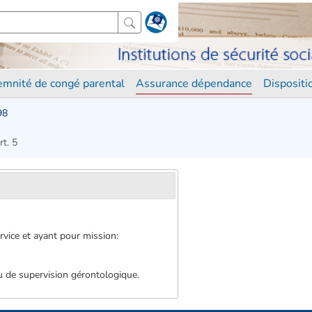
demnité de congé parental
Assurance dépendance
Disposit
98
rt. 5
rvice et ayant pour mission:
ou de supervision gérontologique.