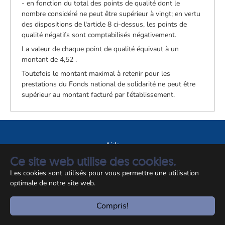
- en fonction du total des points de qualité dont le
nombre considéré ne peut être supérieur à vingt; en vertu
des dispositions de l'article 8 ci-dessus, les points de
qualité négatifs sont comptabilisés négativement.
La valeur de chaque point de qualité équivaut à un
montant de 4,52 .
Toutefois le montant maximal à retenir pour les
prestations du Fonds national de solidarité ne peut être
supérieur au montant facturé par l'établissement.
Aide
Ce site web utilise des cookies.
A propos du site
Les cookies sont utilisés pour vous permettre une utilisation
Notice légale
optimale de notre site web.
© CCSS 2026
Compris!