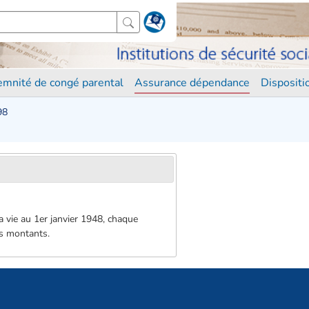
demnité de congé parental
Assurance dépendance
Disposit
98
a vie au 1er janvier 1948, chaque
es montants.