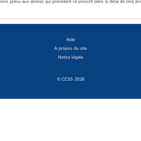
ns prévu aux alinéas qui précèdent se prescrit dans le délai de cinq ans à
.
Aide
A propos du site
Notice légale
© CCSS 2026