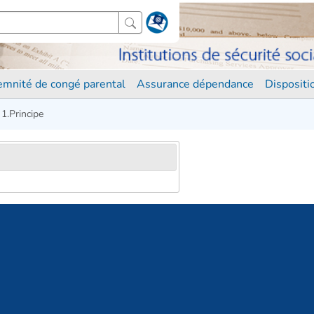
demnité de congé parental
Assurance dépendance
Disposit
1.Principe