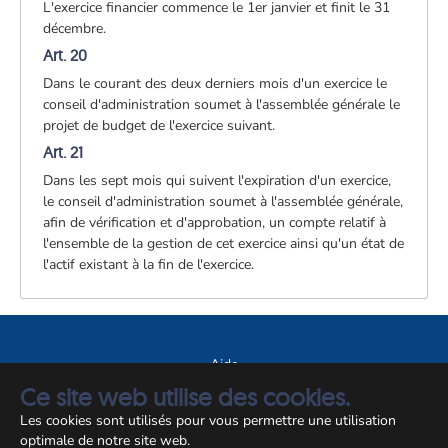
L'exercice financier commence le 1er janvier et finit le 31
décembre.
Art. 20
Dans le courant des deux derniers mois d'un exercice le
conseil d'administration soumet à l'assemblée générale le
projet de budget de l'exercice suivant.
Art. 21
Dans les sept mois qui suivent l'expiration d'un exercice,
le conseil d'administration soumet à l'assemblée générale,
afin de vérification et d'approbation, un compte relatif à
l'ensemble de la gestion de cet exercice ainsi qu'un état de
l'actif existant à la fin de l'exercice.
Aide
Ce site web utilise des cookies.
A propos du site
Les cookies sont utilisés pour vous permettre une utilisation
Notice légale
optimale de notre site web.