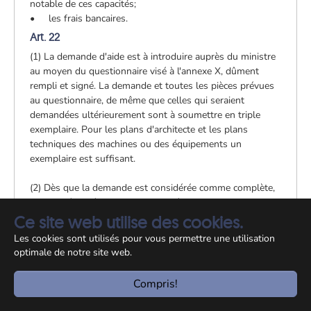
notable de ces capacités;
• les frais bancaires.
Art. 22
(1) La demande d'aide est à introduire auprès du ministre
au moyen du questionnaire visé à l'annexe X, dûment
rempli et signé. La demande et toutes les pièces prévues
au questionnaire, de même que celles qui seraient
demandées ultérieurement sont à soumettre en triple
exemplaire. Pour les plans d'architecte et les plans
techniques des machines ou des équipements un
exemplaire est suffisant.
(2) Dès que la demande est considérée comme complète,
un accusé de réception est adressé au demandeur. Il
détermine la date à laquelle le demandeur d'aide est
Ce site web utilise des cookies.
autorisé à commencer la réalisation du projet
Les cookies sont utilisés pour vous permettre une utilisation
d'investissement.
optimale de notre site web.
Les actions ou travaux commencés avant l’introduction de
la demande d’aide ne sont pas éligibles, à l’exception des
Compris!
honoraires d’architecte, des frais d’études et des frais
relatifs aux autorisations.