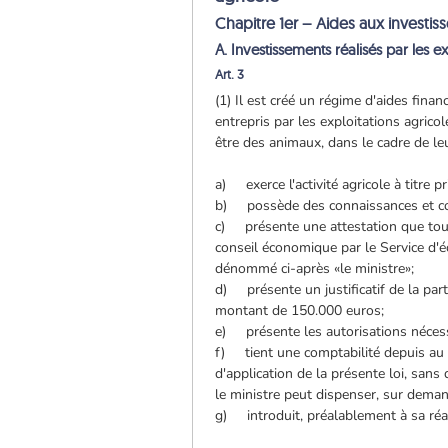
Chapitre 1er – Aides aux investis
A. Investissements réalisés par les ex
Art. 3
(1) Il est créé un régime d'aides fina
entrepris par les exploitations agric
être des animaux, dans le cadre de leur
a) exerce l'activité agricole à titre pr
b) possède des connaissances et co
c) présente une attestation que tous
conseil économique par le Service d'é
dénommé ci-après «le ministre»;
d) présente un justificatif de la par
montant de 150.000 euros;
e) présente les autorisations nécessa
f) tient une comptabilité depuis au 
d'application de la présente loi, sans
le ministre peut dispenser, sur demand
g) introduit, préalablement à sa réal