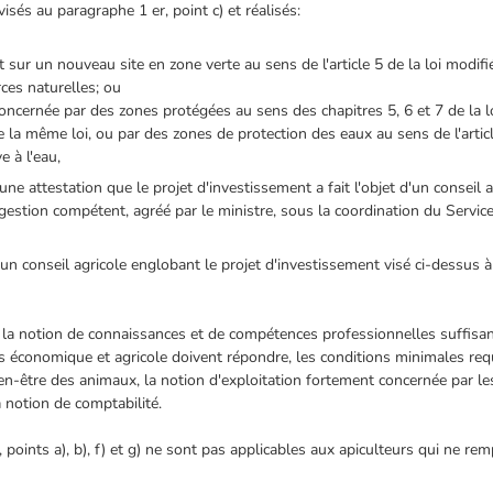
isés au paragraphe 1 er, point c) et réalisés:
 sur un nouveau site en zone verte au sens de l'article 5 de la loi modif
rces naturelles; ou
cernée par des zones protégées au sens des chapitres 5, 6 et 7 de la lo
e la même loi, ou par des zones de protection des eaux au sens de l'articl
e à l'eau,
une attestation que le projet d'investissement a fait l'objet d'un conseil 
gestion compétent, agréé par le ministre, sous la coordination du Servic
r un conseil agricole englobant le projet d'investissement visé ci-dessus à
 la notion de connaissances et de compétences professionnelles suffis
eils économique et agricole doivent répondre, les conditions minimales r
ien-être des animaux, la notion d'exploitation fortement concernée par l
a notion de comptabilité.
points a), b), f) et g) ne sont pas applicables aux apiculteurs qui ne remp