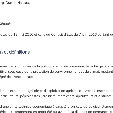
rg, Duc de Nassau,
Députés;
tés du 12 mai 2016 et celle du Conseil d'Etat du 7 juin 2016 portant qu'
n et définitions
rmément aux principes de la politique agricole commune, le cadre général
tive, soucieuse de la protection de l'environnement et du climat, mettant 
gré des zones rurales.
ions d'exploitant agricole et d'exploitation agricole couvrent l'ensemble d
horticulteurs, pépiniéristes, jardiniers, maraîchers, apiculteurs et distillate
end une unité technico-économique à caractère agricole gérée distinctemen
els et comprenant en propriété ou ayant à sa disposition permanente et