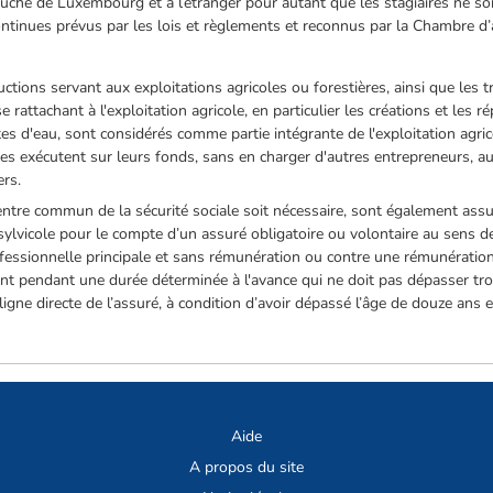
ché de Luxembourg et à l’étranger pour autant que les stagiaires ne sont
ntinues prévus par les lois et règlements et reconnus par la Chambre d’a
tions servant aux exploitations agricoles ou forestières, ainsi que les t
e rattachant à l'exploitation agricole, en particulier les créations et les r
es d'eau, sont considérés comme partie intégrante de l'exploitation agrico
 les exécutent sur leurs fonds, sans en charger d'autres entrepreneurs, 
ers.
ntre commun de la sécurité sociale soit nécessaire, sont également ass
ou sylvicole pour le compte d’un assuré obligatoire ou volontaire au sens de
ofessionnelle principale et sans rémunération ou contre une rémunération
t pendant une durée déterminée à l'avance qui ne doit pas dépasser trois
igne directe de l’assuré, à condition d’avoir dépassé l’âge de douze ans 
Aide
A propos du site