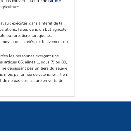
 pas couverts au titre de l’
article
griculture.
ravaux exécutés dans l'intérêt de la
éparations, faites dans un but agricole,
le ou forestière, lorsque les
au moyen de salariés, exclusivement ou
urées les personnes exerçant une
s articles 85, alinéa 1, sous 7) ou 89,
 ne dépassant pas un tiers du salaire
 mois par année de calendrier ; il en
et de ne pas être assuré en vertu de