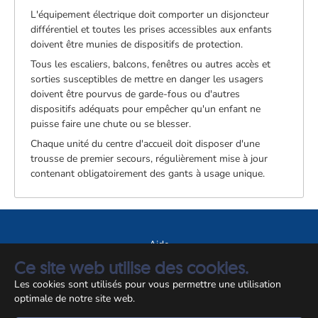
L'équipement électrique doit comporter un disjoncteur
différentiel et toutes les prises accessibles aux enfants
doivent être munies de dispositifs de protection.
Tous les escaliers, balcons, fenêtres ou autres accès et
sorties susceptibles de mettre en danger les usagers
doivent être pourvus de garde-fous ou d'autres
dispositifs adéquats pour empêcher qu'un enfant ne
puisse faire une chute ou se blesser.
Chaque unité du centre d'accueil doit disposer d'une
trousse de premier secours, régulièrement mise à jour
contenant obligatoirement des gants à usage unique.
Aide
Ce site web utilise des cookies.
A propos du site
Les cookies sont utilisés pour vous permettre une utilisation
Notice légale
optimale de notre site web.
© CCSS 2026