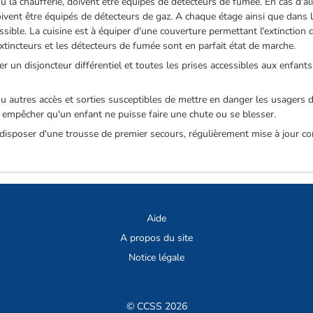
e ou la chaufferie, doivent être équipés de détecteurs de fumée. En cas d'a
ivent être équipés de détecteurs de gaz. A chaque étage ainsi que dans la
essible. La cuisine est à équiper d'une couverture permettant l'extinction 
incteurs et les détecteurs de fumée sont en parfait état de marche.
r un disjoncteur différentiel et toutes les prises accessibles aux enfants
 ou autres accès et sorties susceptibles de mettre en danger les usagers
 empêcher qu'un enfant ne puisse faire une chute ou se blesser.
 disposer d'une trousse de premier secours, régulièrement mise à jour c
Aide
A propos du site
Notice légale
© CCSS 2026