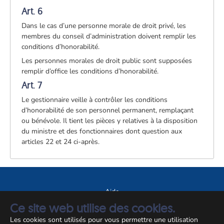
Art. 6
Dans le cas d’une personne morale de droit privé, les
membres du conseil d’administration doivent remplir les
conditions d’honorabilité.
Les personnes morales de droit public sont supposées
remplir d’office les conditions d’honorabilité.
Art. 7
Le gestionnaire veille à contrôler les conditions
d’honorabilité de son personnel permanent, remplaçant
ou bénévole. Il tient les pièces y relatives à la disposition
du ministre et des fonctionnaires dont question aux
articles 22 et 24 ci-après.
Aide
Ce site web utilise des cookies.
A propos du site
Les cookies sont utilisés pour vous permettre une utilisation
Notice légale