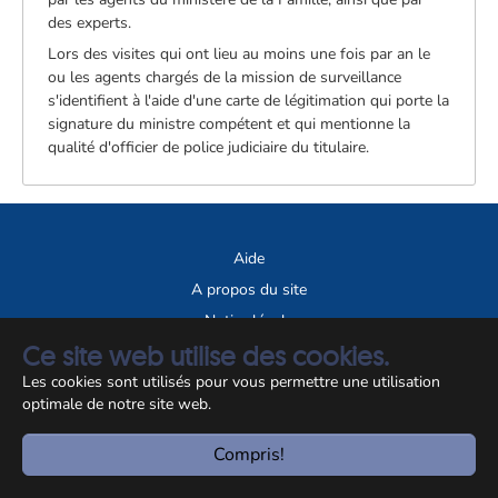
des experts.
Lors des visites qui ont lieu au moins une fois par an le
ou les agents chargés de la mission de surveillance
s'identifient à l'aide d'une carte de légitimation qui porte la
signature du ministre compétent et qui mentionne la
qualité d'officier de police judiciaire du titulaire.
Aide
A propos du site
Notice légale
Ce site web utilise des cookies.
© CCSS 2026
Les cookies sont utilisés pour vous permettre une utilisation
optimale de notre site web.
Compris!