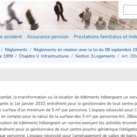
e accident
Assurance pension
Prestations familiales et in
Règlements
Règlements en relation avec la loi du 08 septembre 1
re 1999
Chapitre V. Infrastructures
Section 3.Logements
Art. 28b
ntiel, la transformation ou la location de bâtiments hébergeant un serv
 après le 1er janvier 2010, entraînent pour le gestionnaire de tout centre 
e surface d’un minimum de 5 m² par personne. L’espace nécessité pour 
ris en compte pour le calcul de la surface des 5 m² par personne.Art. 28b
ocation de bâtiments hébergeant un service exerçant les activités énumérées
traînent pour le gestionnaire de tout centre psycho-gériatrique l’obliga
ar personne. L’espace nécessité pour l’aménagement de salles de bains, 