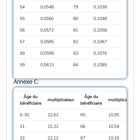
54
0,0548
79
0,1038
55
0,0560
80
0,1048
56
0,0572
81
0,1058
57
0,0585
82
0,1067
58
0,0599
83
0,1076
59
0,0613
84
0,1085
Annexe C:
Âge du
Âge du
multiplicateur
multiplicateur
bénéficiaire
bénéficiaire
0-30
22,62
65
10,95
31
22,32
66
10,54
32
22,12
67
10,16