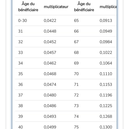
Âge du
Âge du
multiplicateur
multiplicateur
bénéficiaire
bénéficiaire
0-30
0,0422
65
0,0913
31
0,0448
66
0,0949
32
0,0452
67
0,0984
33
0,0457
68
0,1022
34
0,0462
69
0,1064
35
0,0468
70
0,1110
36
0,0474
71
0,1153
37
0,0480
72
0,1196
38
0,0486
73
0,1225
39
0,0493
74
0,1268
40
0,0499
75
0,1300