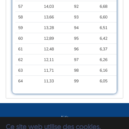
57
14,03
92
6,68
58
13,66
93
6,60
59
13,28
94
6,51
60
12,89
95
6,42
61
12,48
96
6,37
62
12,11
97
6,26
63
11,71
98
6,16
64
11,33
99
6,05
Aide
Ce site web utilise des cookies.
A propos du site