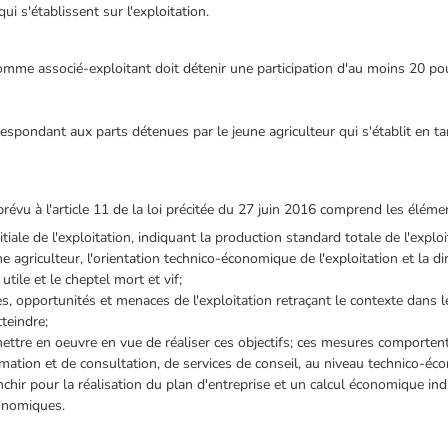
ui s'établissent sur l'exploitation.
 comme associé-exploitant doit détenir une participation d'au moins 20 pou
espondant aux parts détenues par le jeune agriculteur qui s'établit en ta
 prévu à l'article 11 de la loi précitée du 27 juin 2016 comprend les éléme
iale de l'exploitation, indiquant la production standard totale de l'exploi
ne agriculteur, l'orientation technico-économique de l'exploitation et la d
tile et le cheptel mort et vif;
, opportunités et menaces de l'exploitation retraçant le contexte dans le
teindre;
tre en oeuvre en vue de réaliser ces objectifs; ces mesures comportent,
mation et de consultation, de services de conseil, au niveau technico-é
hir pour la réalisation du plan d'entreprise et un calcul économique ind
conomiques.