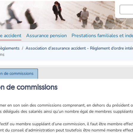
e accident
Assurance pension
Prestations familiales et in
èglements
Association d’assurance accident - Règlement d’ordre intér
ons
ion de commissions
ion de commissions
mer en son sein des commissions comprenant, en dehors du président ou 
is délégués des salariés ainsi qu’un nombre égal de membres suppléants
ctif ou membre suppléant d’une commission, il faut être membre effec
nt du conseil d’administration peut toutefois être nommé membre effect