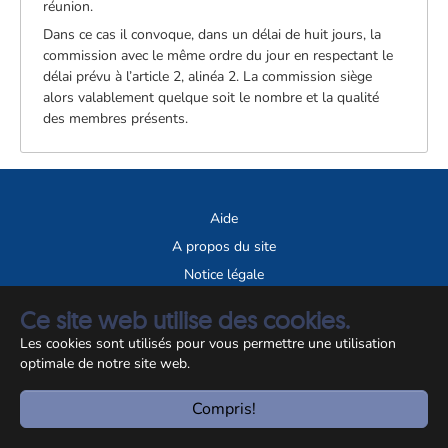
réunion.
Dans ce cas il convoque, dans un délai de huit jours, la
commission avec le même ordre du jour en respectant le
délai prévu à l’article 2, alinéa 2. La commission siège
alors valablement quelque soit le nombre et la qualité
des membres présents.
Aide
A propos du site
Notice légale
Ce site web utilise des cookies.
© CCSS 2026
Les cookies sont utilisés pour vous permettre une utilisation
optimale de notre site web.
Compris!