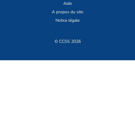
Aide
A propos du site
Notice légale
© CCSS 2026