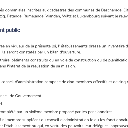
tés domaniales inscrites aux cadastres des communes de Bascharage, Di
zig, Pétange, Rumelange, Vianden, Wiltz et Luxembourg suivant le relevé
nt public
ée en vigueur de la présente loi, l' établissements dresse un inventaire 
qu'ils seront constatés par un bilan d'ouverture.
struire, bâtiments construits ou en voie de construction ou de planificat
ans l'intérêt de la réalisation de sa mission.
n conseil d'administration composé de cinq membres effectifs et de ci
onseil de Gouvernement;
l.
e complété par un sixième membre proposé par les pensionnaires.
 ni membre suppléant du conseil d'administration le ou les fonctionnaire
ler l'établissement ou qui, en vertu des pouvoirs leur délégués, approuve