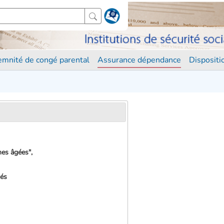
demnité de congé parental
Assurance dépendance
Disposit
nes âgées",
més