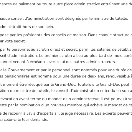
nances de paiement ou toute autre pièce administrative entraînant une dé
haque conseil d'administration sont désignés par le ministre de tutelle.
administratif hors de son sein.
osé par les présidents des conseils de maison. Dans chaque structure d'
r vote secret.
r le personnel au scrutin direct et secret, parmi les salariés de l'établi
il d'administration. Le premier scrutin a lieu au plus tard six mois aprè
sonnel venant à échéance avec celui des autres administrateurs.
 le Gouvernement et par le personnel sont nommés pour une durée de s
es pensionnaires est nommé pour une durée de deux ans, renouvelable 
tout moment être révoqué par le Grand-Duc. Toutefois le Grand-Duc peu
tion du ministre de tutelle, le conseil d'administration entendu en son a
révocation avant terme du mandat d'un administrateur, il est pourvu à s
poste par la nomination d'un nouveau membre qui achève le mandat de cel
é de recourir à l'avis d'experts s'il le juge nécessaire. Les experts peuven
si celui-ci le leur demande.