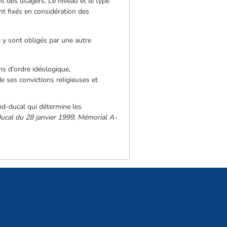
t des usagers. Le niveau et le type
nt fixés en considération des
i y sont obligés par une autre
ns d'ordre idéologique,
de ses convictions religieuses et
nd-ducal qui détermine les
ducal du 28 janvier 1999, Mémorial A-