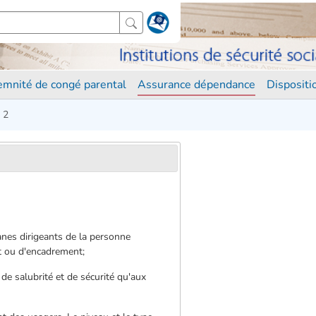
demnité de congé parental
Assurance dépendance
Disposit
. 2
anes dirigeants de la personne
nt ou d'encadrement;
e salubrité et de sécurité qu'aux