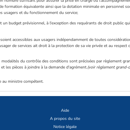
 en nombre suffisant pour assurer la prise en charge ou l'accompagnemen
 de formation équivalente ainsi que la dotation minimale en personnel so
es usagers et du fonctionnement du service;
 et un budget prévisionnel, à l'exception des requérants de droit public qu
;
es soient accessibles aux usagers indépendamment de toutes considératio
sager de services ait droit à la protection de sa vie privée et au respect 
s modalités du contrôle des conditions sont précisées par règlement gra
et les pièces à joindre à la demande d'agrément.
(voir règlement grand-
e au ministre compétent.
Aide
A propos du site
Notice légale