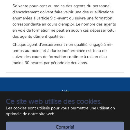
Soixante pour-cent au moins des agents du personnel
d'encadrement doivent faire valoir une des qualifications
énumérées à l'article 9 ci-avant ou suivre une formation
correspondante en cours d'emploi. Le nombre des agents
en voie de formation ne peut en aucun cas dépasser celui
des agents dûment qualifiés.
Chaque agent d'encadrement non qualifié, engagé à mi-
temps au moins et à durée indéterminée est tenu de
suivre des cours de formation continue à raison d'au
moins 30 heures par période de deux ans.
Aide
Ce site web utilise des cookies.
A propos du site
Les cookies sont utilisés pour vous permettre une utilisation
Notice légale
optimale de notre site web.
© CCSS 2026
Compris!