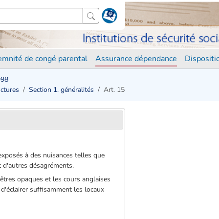
demnité de congé parental
Assurance dépendance
Disposit
998
uctures
Section 1. généralités
Art. 15
 exposés à des nuisances telles que
et d'autres désagréments.
nêtres opaques et les cours anglaises
 d'éclairer suffisamment les locaux