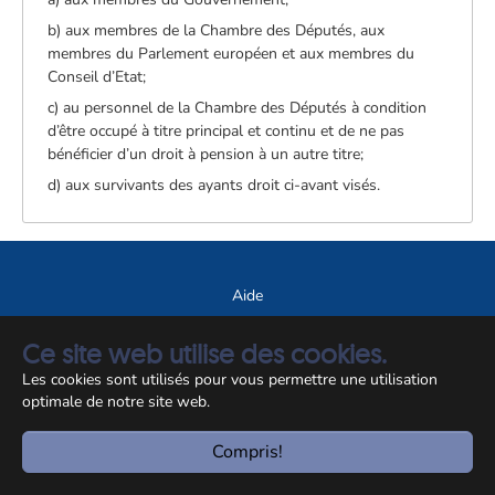
b) aux membres de la Chambre des Députés, aux
membres du Parlement européen et aux membres du
Conseil d’Etat;
c) au personnel de la Chambre des Députés à condition
d’être occupé à titre principal et continu et de ne pas
bénéficier d’un droit à pension à un autre titre;
d) aux survivants des ayants droit ci-avant visés.
Aide
A propos du site
Ce site web utilise des cookies.
Notice légale
Les cookies sont utilisés pour vous permettre une utilisation
optimale de notre site web.
© CCSS 2026
Compris!