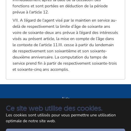
fonctions et sont portées en déduction de la période
prévue à l’article 12.
VII. A l’égard de l’agent visé par le maintien en service au-
delà de respectivement la limite d’âge de soixante ans
voire de soixante-deux ans prévue à l’égard des intéressés
visés au présent article, la mise en compte de l’âge dans
le contexte de l’article 11.III. cesse à partir du lendemain
de respectivement son soixantième et son soixante-
deuxième anniversaire. La computation du temps de
service prend fin à partir de respectivement soixante-trois
et soixante-cinq ans accomplis.
Aide
Ce site web utilise des cookies.
A propos du site
Les cookies sont utilisés pour vous permettre une utilisation
Notice légale
optimale de notre site web.
© CCSS 2026