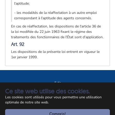
l'aptitude;
- les modalités de la réaffectation à un autre emploi
correspondant à l'aptitude des agents concernés.
En cas de réaffectation, les dispositions de l'article 36 de
la loi modifiée du 22 juin 1963 fixant le régime des
traitements des fonctionnaires de l'État sont d'application.
Art. 92
Les dispositions de la présente loi entrent en vigueur le
1er janvier 1999.
Aide
Ce site web utilise des cookies.
A propos du site
Les cookies sont utilisés pour vous permettre une utilisation
Notice légale
optimale de notre site web.
© CCSS 2026
Compris!