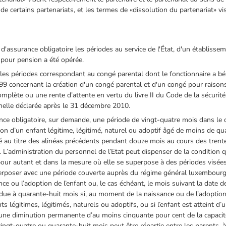
 de certains partenariats, et les termes de «dissolution du partenariat» vis
'assurance obligatoire les périodes au service de l'État, d'un établisse
pour pension a été opérée.
les périodes correspondant au congé parental dont le fonctionnaire a bén
1999 concernant la création d'un congé parental et d'un congé pour raison
mplète ou une rente d’attente en vertu du livre II du Code de la sécurité
elle déclarée après le 31 décembre 2010.
nce obligatoire, sur demande, une période de vingt-quatre mois dans le 
n d’un enfant légitime, légitimé, naturel ou adoptif âgé de moins de qua
uré au titre des alinéas précédents pendant douze mois au cours des trent
t. L’administration du personnel de l’Etat peut dispenser de la condition 
our autant et dans la mesure où elle se superpose à des périodes visées à
erposer avec une période couverte auprès du régime général luxembourge
ce ou l’adoption de l’enfant ou, le cas échéant, le mois suivant la date d
due à quarante-huit mois si, au moment de la naissance ou de l’adoption d
 légitimes, légitimés, naturels ou adoptifs, ou si l’enfant est atteint d’
d’une diminution permanente d’au moins cinquante pour cent de la capaci
ngt-quatre ou quarante-huit mois peut être répartie entre les parents,