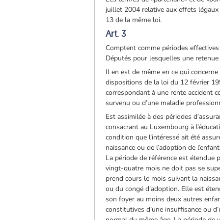
juillet 2004 relative aux effets légaux
13 de la même loi.
Art. 3
Comptent comme périodes effectives d
Députés pour lesquelles une retenue 
Il en est de même en ce qui concerne 
dispositions de la loi du 12 février 
correspondant à une rente accident co
survenu ou d’une maladie professionn
Est assimilée à des périodes d’assura
consacrant au Luxembourg à l’éducatio
condition que l’intéressé ait été ass
naissance ou de l’adoption de l’enfan
La période de référence est étendue p
vingt-quatre mois ne doit pas se sup
prend cours le mois suivant la naissan
ou du congé d’adoption. Elle est éten
son foyer au moins deux autres enfants
constitutives d’une insuffisance ou 
normal du même âge. La période de vi