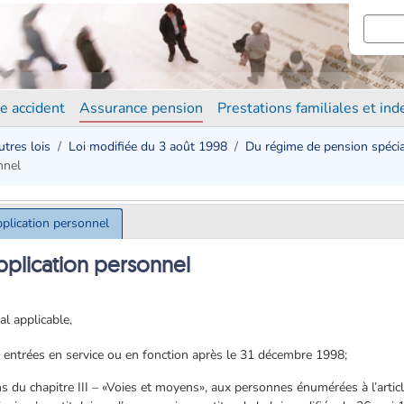
e accident
Assurance pension
Prestations familiales et in
utres lois
Loi modifiée du 3 août 1998
Du régime de pension spécial
nnel
pplication personnel
pplication personnel
al applicable,
2, entrées en service ou en fonction après le 31 décembre 1998;
ns du chapitre III – «Voies et moyens», aux personnes énumérées à l’artic