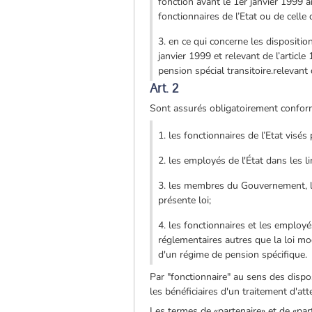
fonction avant le 1er janvier 1999 a
fonctionnaires de l’Etat ou de celle
3. en ce qui concerne les dispositio
janvier 1999 et relevant de l’articl
pension spécial transitoire.relevant
Art. 2
Sont assurés obligatoirement confor
1. les fonctionnaires de l’Etat visés 
2. les employés de l'État dans les l
3. les membres du Gouvernement, les
présente loi;
4. les fonctionnaires et les employ
réglementaires autres que la loi mod
d'un régime de pension spécifique.
Par "fonctionnaire" au sens des dispo
les bénéficiaires d'un traitement d'at
Les termes de «partenaire» et de «part