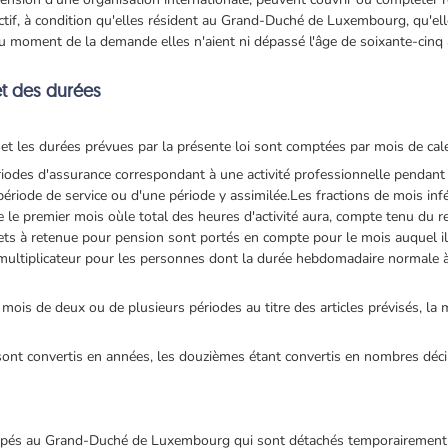
tif, à condition qu'elles résident au Grand-Duché de Luxembourg, qu'elles 
au moment de la demande elles n'aient ni dépassé l'âge de soixante-cinq 
et des durées
6 et les durées prévues par la présente loi sont comptées par mois de cale
iodes d'assurance correspondant à une activité professionnelle pendan
e période de service ou d'une période y assimilée.Les fractions de mois inf
e premier mois oùle total des heures d'activité aura, compte tenu du repo
ts à retenue pour pension sont portés en compte pour le mois auquel i
 multiplicateur pour les personnes dont la durée hebdomadaire normale à
ois de deux ou de plusieurs périodes au titre des articles prévisés, la
sont convertis en années, les douzièmes étant convertis en nombres déc
pés au Grand-Duché de Luxembourg qui sont détachés temporairement à