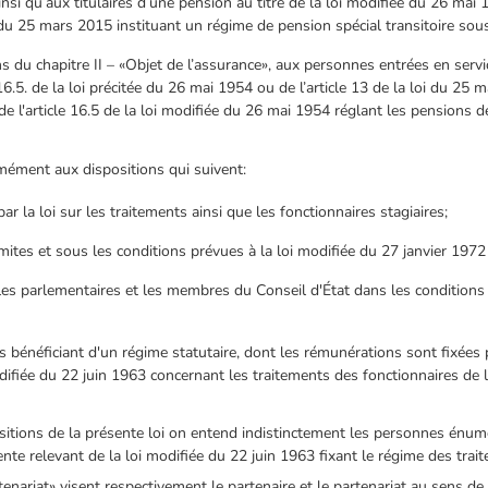
insi qu’aux titulaires d’une pension au titre de la loi modifiée du 26 mai
 du 25 mars 2015 instituant un régime de pension spécial transitoire sous 
ns du chapitre II – «Objet de l’assurance», aux personnes entrées en serv
e 16.5. de la loi précitée du 26 mai 1954 ou de l’article 13 de la loi du 25
 de l'article 16.5 de la loi modifiée du 26 mai 1954 réglant les pensions de
mément aux dispositions qui suivent:
par la loi sur les traitements ainsi que les fonctionnaires stagiaires;
imites et sous les conditions prévues à la loi modifiée du 27 janvier 1972 
 parlementaires et les membres du Conseil d'État dans les conditions et 
és bénéficiant d'un régime statutaire, dont les rémunérations sont fixées
ifiée du 22 juin 1963 concernant les traitements des fonctionnaires de l'
sitions de la présente loi on entend indistinctement les personnes énumé
tente relevant de la loi modifiée du 22 juin 1963 fixant le régime des trai
enariat» visent respectivement le partenaire et le partenariat au sens de l