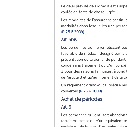
Le délai prévisé de six mois est suspe
coulée en force de chose jugée.
Les modalités de l’assurance continu
modalités dans lesquelles une personn
(
R.25.6.2009
)
Art. 5bis
Les personnes qui ne remplissent pas 
favorable du médecin désigné par la C
présentation de la demande pendant le
congé sans traitement ou d'un congé p
2 pour des raisons familiales, à cond
de l'article 3 et qu'au moment de la 
Un règlement grand-ducal précise les 
couvertes.
(
R.25.6.2009
)
Achat de périodes
Art. 6
Les personnes qui ont, soit abandonné 
forfait de rachat ou d'un équivalent a
sociale ou de la part d'un régime de 