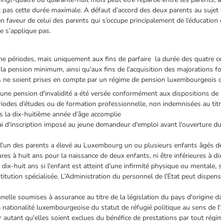
 pas cette durée maximale. A défaut d’accord des deux parents au sujet de
n faveur de celui des parents qui s’occupe principalement de l’éducation 
e s’applique pas.
 périodes, mais uniquement aux fins de parfaire la durée des quatre cent
r la pension minimum, ainsi qu'aux fins de l'acquisition des majorations fo
es ne soient prises en compte par un régime de pension luxembourgeois ou
une pension d'invalidité a été versée conformément aux dispositions de l
des d’études ou de formation professionnelle, non indemnisées au titr
ès la dix-huitième année d’âge accomplie
ai d'inscription imposé au jeune demandeur d'emploi avant l'ouverture d
 l'un des parents a élevé au Luxembourg un ou plusieurs enfants âgés d
res à huit ans pour la naissance de deux enfants, ni être inférieures à di
 dix-huit ans si l'enfant est atteint d'une infirmité physique ou mentale, s
stitution spécialisée. L’Administration du personnel de l’Etat peut dispens
onnelle soumises à assurance au titre de la législation du pays d'origine
la nationalité luxembourgeoise du statut de réfugié politique au sens de l'
r autant qu'elles soient exclues du bénéfice de prestations par tout régi