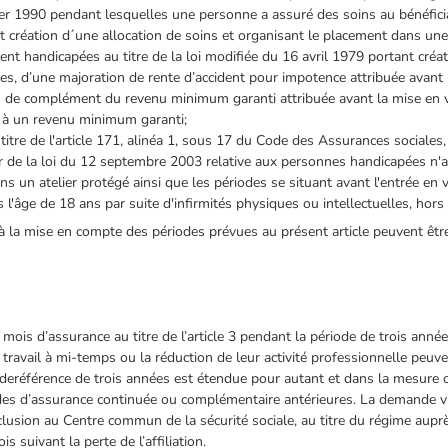
vier 1990 pendant lesquelles une personne a assuré des soins au bénéfici
t création d´une allocation de soins et organisant le placement dans une
t handicapées au titre de la loi modifiée du 16 avril 1979 portant créat
, d’une majoration de rente d’accident pour impotence attribuée avant l
de complément du revenu minimum garanti attribuée avant la mise en vig
t à un revenu minimum garanti;
titre de l'article 171, alinéa 1, sous 17 du Code des Assurances sociales,
er de la loi du 12 septembre 2003 relative aux personnes handicapées n'
s un atelier protégé ainsi que les périodes se situant avant l'entrée en v
ès l'âge de 18 ans par suite d'infirmités physiques ou intellectuelles, hors
 à la mise en compte des périodes prévues au présent article peuvent êt
mois d’assurance au titre de l’article 3 pendant la période de trois années
r travail à mi-temps ou la réduction de leur activité professionnelle pe
 deréférence de trois années est étendue pour autant et dans la mesure 
riodes d’assurance continuée ou complémentaire antérieures. La demande vi
lusion au Centre commun de la sécurité sociale, au titre du régime auprès
s suivant la perte de l’affiliation.