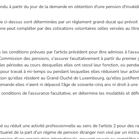
ndu à partir du jour de la demande en obtention d'une pension d'invalidit
ée ci-dessus sont déterminées par un règlement grand-ducal qui prévoit 
e peut compléter par des cotisations volontaires celles versées au titre 
les conditions prévues par l'article précédent pour être admises à l'ass
ommission des pensions, s'assurer facultativement à partir du premier j
s périodes au cours desquelles elles ont cessé leur fonction, ou pendan
our travail à mi-temps ou pendant lesquelles elles réduisent leur activit
ition qu'elles résident au Grand-Duché de Luxembourg, qu'elles justifien
demande elles n'aient ni dépassé l'âge de soixante-cinq ans ni droit à un
conditions de l'assurance facultative, en détermine les modalités et défi
ou réduit une activité professionnelle au sens de l'article 2 pour des rai
ctuariel de la part d'un régime de pension étranger non visé par un instr
pension d'une organisation internationale, peuvent couvrir ou compléter 