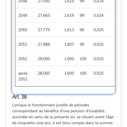
2048
27,550
1,625
99
0,024
2049
27,663
1,619
99
0,024
2050
27,775
1,613
99
0,025
2051
27,888
1,607
99
0,025
2052
28,000
1,600
100
0,025
après
28,000
1,600
100
0,025
2052
Art. 38
Lorsque le fonctionnaire justifie de périodes
correspondant au bénéfice d'une pension d'invalidité,
accordée en vertu de la présente loi, se situant avant l'âge
de cinquante-cinq ans, il est tenu compte dans la somme