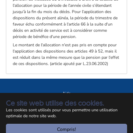
l'allocation pour la période de l'année civile s'étendant
jusqu'à la fin du mois du décès. Pour l'application des
dispositions du présent alinéa, la période du trimestre de
faveur échu conformément à l'article 66 à la suite d'un
décès en activité de service est à considérer comme
période de bénéfice d'une pension.
Le montant de l'allocation n'est pas pris en compte pour
l'application des dispositions des articles 49 à 52, mais il
est réduit dans la même mesure que la pension par l'effet
de ces dispositions. (article ajouté par L.23.06.2002)
Aide
Ce site web utilise des cookies.
A propos du site
Les cookies sont utilisés pour vous permettre une utilisation
Notice légale
optimale de notre site web.
© CCSS 2026
Compris!