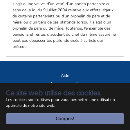
s’agit d’une veuve, d’un veuf, d’un ancien partenaire au
sens de la loi du 9 juillet 2004 relative aux effets légaux
de certains partenariats ou d’un orphelin de père et de
mère, ou d’un tiers de ces plafonds lorsqu’il s’agit d’un
orphelin de père ou de mère. Toutefois, l’ensemble des
pensions et rentes d’accident du chef du même assuré ne
peut pas dépasser les plafonds visés à l’article qui
précède.
Aide
A propos du site
Ce site web utilise des cookies.
Notice légale
Les cookies sont utilisés pour vous permettre une utilisation
© CCSS 2026
optimale de notre site web.
Compris!