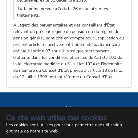
déclarée après le 31 décembre 2010.
14. la prime prévue à l’article 26 de la loi sur les
traitements.
A l'égard des parlementaires et des conseillers d'État
relevant du présent régime de pension ou du régime de
pension général, sont pris en compte pour l'application du
présent article respectivement l'indemnité parlementaire
prévue à l'article 97 sous 1. ainsi que le traitement
d'attente dans les conditions et limites de l'article 100 de
la loi électorale modifiée du 31 juillet 1924 et l'indemnité
de membre du Conseil d'État prévue à l'article 13 de la loi
du 12 juillet 1996 portant réforme du Conseil d'État.
Aide
Ce site web utilise des cookies.
A propos du site
Les cookies sont utilisés pour vous permettre une utilisation
Notice légale
optimale de notre site web.
© CCSS 2026