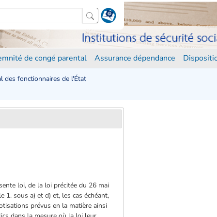
demnité de congé parental
Assurance dépendance
Disposit
 des fonctionnaires de l'État
nte loi, de la loi précitée du 26 mai
e 1. sous a) et d) et, les cas échéant,
cotisations prévus en la matière ainsi
ics dans la mesure où la loi leur