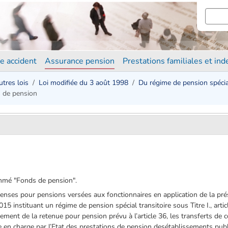
e accident
Assurance pension
Prestations familiales et in
utres lois
Loi modifiée du 3 août 1998
Du régime de pension spécial
 de pension
nommé "Fonds de pension".
nses pour pensions versées aux fonctionnaires en application de la prése
5 instituant un régime de pension spécial transitoire sous Titre I., articl
rsement de la retenue pour pension prévu à l’article 36, les transferts de 
e en charge par l’Etat des prestations de pension desétablissements publ