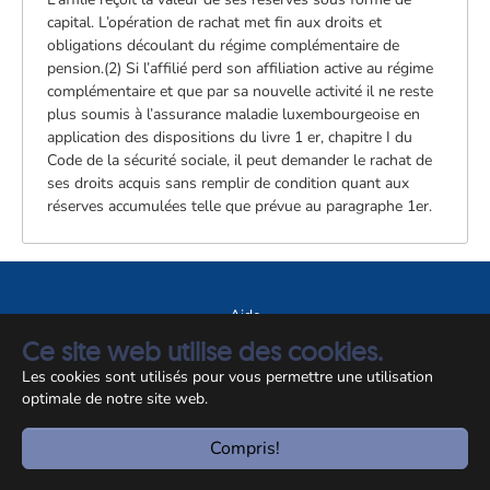
capital. L’opération de rachat met fin aux droits et
obligations découlant du régime complémentaire de
pension.(2) Si l’affilié perd son affiliation active au régime
complémentaire et que par sa nouvelle activité il ne reste
plus soumis à l’assurance maladie luxembourgeoise en
application des dispositions du livre 1 er, chapitre I du
Code de la sécurité sociale, il peut demander le rachat de
ses droits acquis sans remplir de condition quant aux
réserves accumulées telle que prévue au paragraphe 1er.
Aide
Ce site web utilise des cookies.
A propos du site
Les cookies sont utilisés pour vous permettre une utilisation
Notice légale
optimale de notre site web.
© CCSS 2026
Compris!