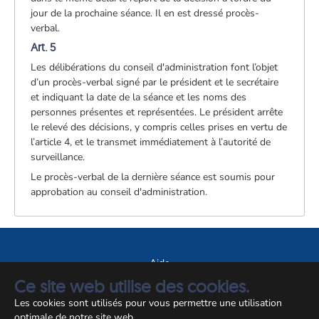
jour de la prochaine séance. Il en est dressé procès-
verbal.
Art. 5
Les délibérations du conseil d'administration font l’objet
d’un procès-verbal signé par le président et le secrétaire
et indiquant la date de la séance et les noms des
personnes présentes et représentées. Le président arrête
le relevé des décisions, y compris celles prises en vertu de
l’article 4, et le transmet immédiatement à l’autorité de
surveillance.
Le procès-verbal de la dernière séance est soumis pour
approbation au conseil d'administration.
Aide
Ce site web utilise des cookies.
A propos du site
Les cookies sont utilisés pour vous permettre une utilisation
Notice légale
optimale de notre site web.