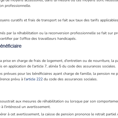
arge de moyens accessoires, dans la mesure où ces moyens sont nécessair
ion professionnelle.
yens curatifs et frais de transport se fait aux taux des tarifs applicables
s par la réhabilitation ou la reconversion professionnelle se fait sur pr
certifier par l'office des travailleurs handicapés.
bénéficiaire
a prise en charge de frais de logement, d'entretien ou de nourriture, la pa
en application de l'article 7, alinéa 5 du code des assurances sociales.
es prévues pour les bénéficiaires ayant charge de famille, la pension ne 
érence prévu à l'
article 222
du code des assurances sociales.
e soustrait aux mesures de réhabilitation ou lorsque par son comporteme
e à l'intéressé un avertissement.
rer à cet avertissement, la caisse de pension prononce le retrait partiel o