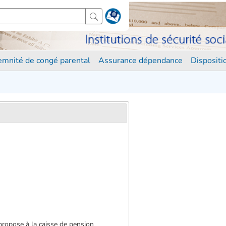
demnité de congé parental
Assurance dépendance
Disposit
 propose à la caisse de pension